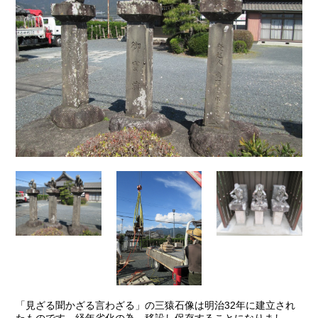
「見ざる聞かざる言わざる」の三猿石像は明治32年に建立され