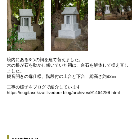
境内にある3つの祠を建て替えました。
木の根が石を動かし傾いていた祠は、台石を解体して据え直し
ました。
観音開きの扉仕様、階段付の上台と下台 総高さ約92㎝
工事の様子をブログで紹介しています
https://sugitasekizai.livedoor.blog/archives/91464299.html