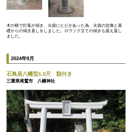
木の根で灯篭が傾き、火袋にヒビがあった為、火袋の交換と基
礎からの傾き直しをしました。ロウソク立ての傾きも据え直し
ました。
2024年9月
石鳥居八幡型1.0尺 額付き
三重県尾鷲市 八幡神社