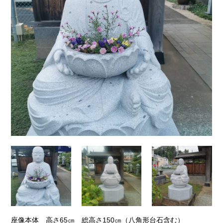
座像本体 高さ65㎝ 総高さ150㎝（八角形台石含む）