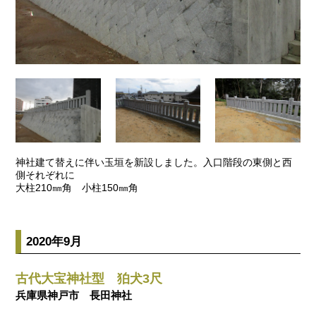
神社建て替えに伴い玉垣を新設しました。入口階段の東側と西
側それぞれに
大柱210㎜角 小柱150㎜角
2020年9月
古代大宝神社型 狛犬3尺
兵庫県神戸市 長田神社