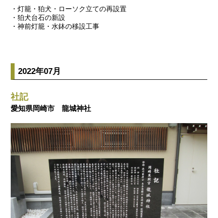
・灯籠・狛犬・ローソク立ての再設置
・狛犬台石の新設
・神前灯籠・水鉢の移設工事
2022年07月
社記
愛知県岡崎市 龍城神社