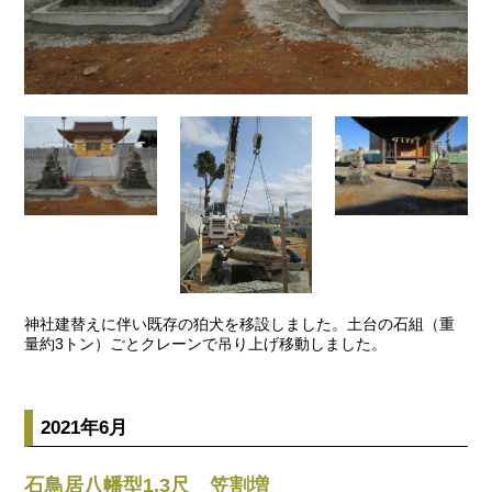
神社建替えに伴い既存の狛犬を移設しました。土台の石組（重
量約3トン）ごとクレーンで吊り上げ移動しました。
2021年6月
石鳥居八幡型1.3尺 笠割増