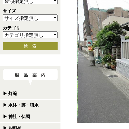
サイズ
カテゴリ
検 索
▶
灯篭
▶
水鉢・蹲・噴水
▶
神社・仏閣
▶
彫刻品