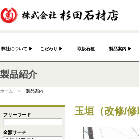
弊社について
▶
こだわり
▶
取扱石種
製品案内
▶
杉田石材店とは？
加工へのこだわり
灯篭
製品紹介
会社概要
国産の良さ
水鉢・蹲・噴水
アクセス
作家紹介
神社・仏閣
ホーム ＞
製品案内
彫刻品
玉垣（改修/修
骨董
フリーワード
造園資材
金額サーチ
その他