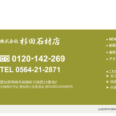
NE
●
杉田
●
会社
●
アク
●
●こだ
加
▶
国
愛知県岡崎市箱柳町川南西13番地2
▶
古物商許可証 愛知県公安委員会 第543851404600号
作
▶
(c)SUGITA SEK